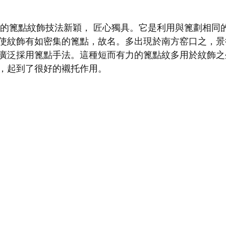
使紋飾有如密集的篦點，故名。多出現於南方窑口之，景
廣泛採用篦點手法。這種短而有力的篦點紋多用於紋飾之
，起到了很好的襯托作用。