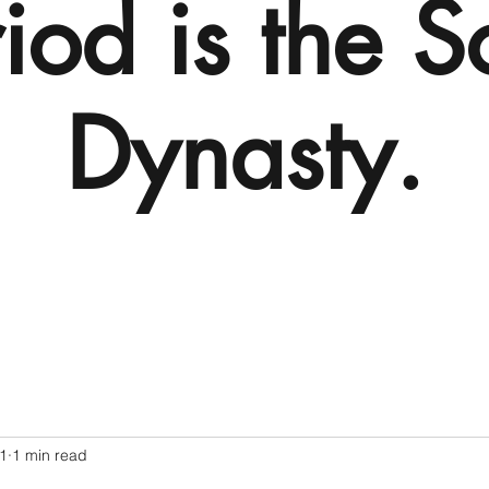
iod is the 
Dynasty.
21
1 min read