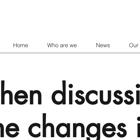
Home
Who are we
News
Our 
en discuss
he changes 