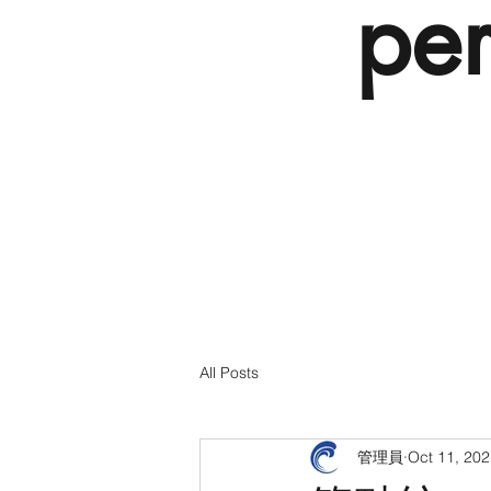
per
All Posts
管理員
Oct 11, 20