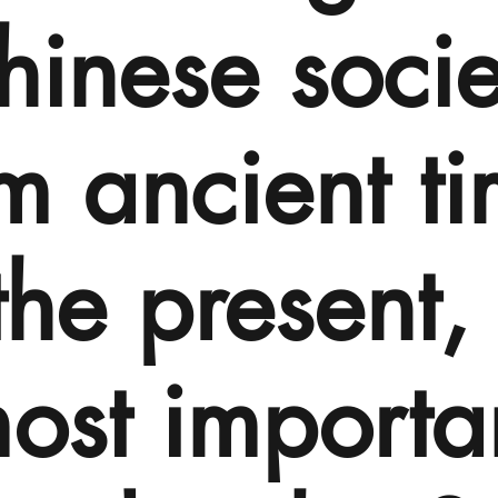
hinese socie
m ancient t
the present,
ost importa