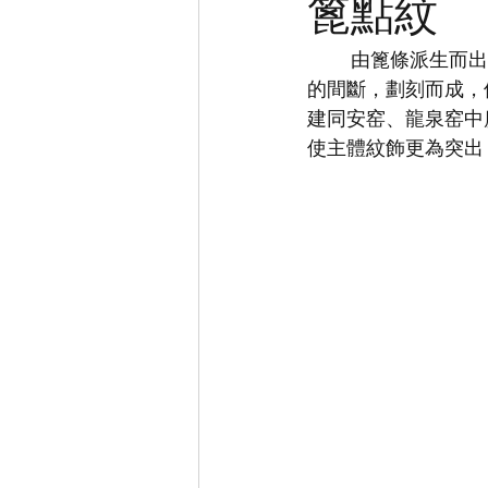
篦點紋
	由篦條派生而出的篦點紋飾技法新穎， 匠心獨具。它是利用與篦劃相同的工具採用不同
的間斷，劃刻而成，
建同安窑、龍泉窑中
使主體紋飾更為突出