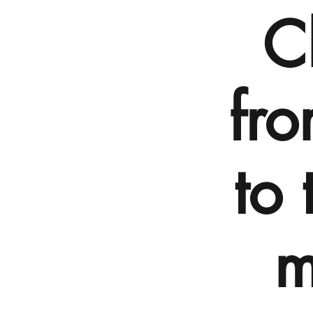
C
fro
to 
m