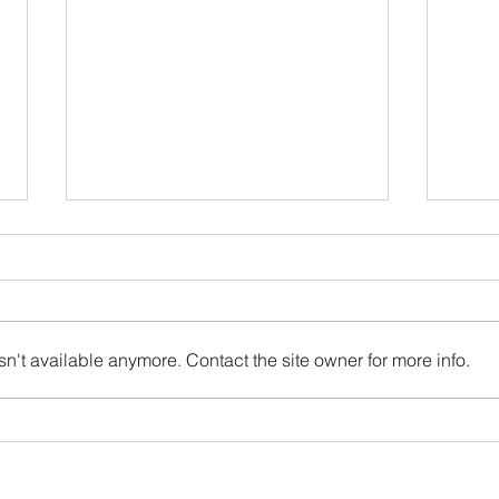
泉州外銷瓷-----晉江磁灶窯
宋代
據考古調查，泉州地區發現的宋元
宋代
窯址共有 74 處窯、屈鬥宮窯，同
是冗
安汀溪窯，泉州東門窯，晉江磁灶
支，
n't available anymore. Contact the site owner for more info.
窯，，著名窯口有德化蓋德安溪桂
庫難
瑤窯和南安東田窯等。從窯址採集
發達
和發掘的標本來看，器形主要有
外貿
碗、瓶、盒、壺、杯、洗、盞、軍
處廣
持以及各種雕塑品。種類繁多、造
來往
型優美，且釉色豐富，有青釉、青
時也