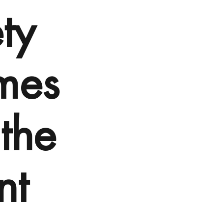
ty
imes
 the
nt