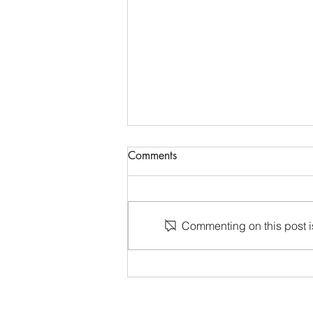
宋代----船隻
Comments
「南船北馬」宋代的水上交通頗為
發達，其中以北宋都城開封和南宋
都城臨安最為典型。宋代的水上交
Commenting on this post is
通工具以船為主，形制甚多，但從
主要的活動範圍來講，可分為海
船、江河船、遊船三大類。 遠洋
船大小不等，大者可載五六百人、
中等亦可以載二百人，再小的稱為
鑽風都可載百餘人。遠洋海船性能