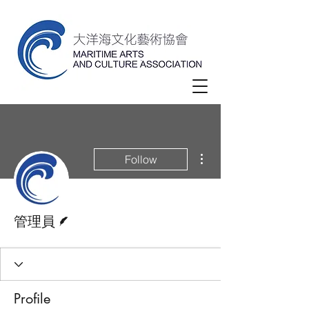
More actions
Follow
Writer
管理員
Profile