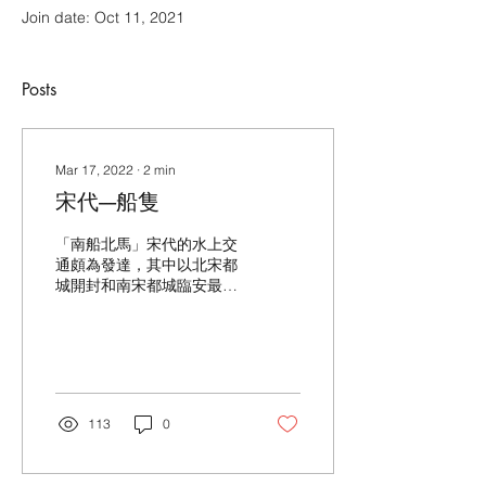
Join date: Oct 11, 2021
Posts
Mar 17, 2022
∙
2
min
宋代----船隻
「南船北馬」宋代的水上交
通頗為發達，其中以北宋都
城開封和南宋都城臨安最為
典型。宋代的水上交通工具
以船為主，形制甚多，但從
主要的活動範圍來講，可分
為海船、江河船、遊船三大
類。 遠洋船大小不等，大者
可載五六百人、中等亦可以
113
0
載二百人，再小的稱為鑽風
都可載百餘人。遠洋海船性
能極好，...