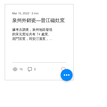
Mar 15, 2022
∙
3
min
泉州外銷瓷-----晉江磁灶窯
據考古調查，泉州地區發現
的宋元窯址共有 74 處窯、
屈鬥宮窯，同安汀溪窯，泉
州東門窯，晉江磁灶窯，，
著名窯口有德化蓋德安溪桂
瑤窯和南安東田窯等。從窯
址採集和發掘的標本來看，
器形主要有碗、瓶、盒、
壺、杯、洗、盞、軍持以及
15
0
各種雕塑品。種類繁多、造
型優美，且釉色豐富，有青
釉、青白...
Mar 14, 2022
∙
3
min
宋代中國海外陶瓷貿易