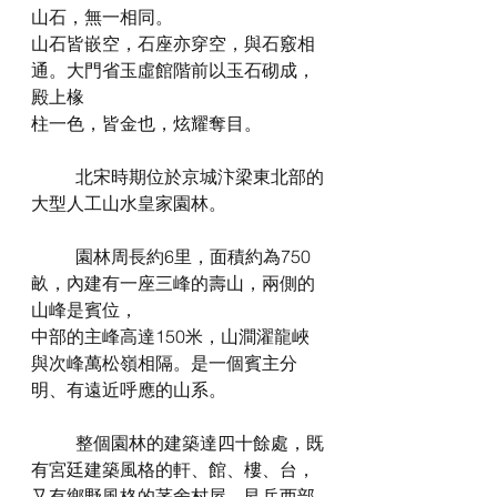
山石，無一相同。
山石皆嵌空，石座亦穿空，與石竅相
通。大門省玉虛館階前以玉石砌成，
殿上椽
柱一色，皆金也，炫耀奪目。
	北宋時期位於京城汴梁東北部的
大型人工山水皇家園林。
	園林周長約6里，面積約為750
畝，內建有一座三峰的壽山，兩側的
山峰是賓位，
中部的主峰高達150米，山澗濯龍峽
與次峰萬松嶺相隔。是一個賓主分
明、有遠近呼應的山系。
	整個園林的建築達四十餘處，既
有宮廷建築風格的軒、館、樓、台，
又有鄉野風格的茅舍村屋，艮岳西部