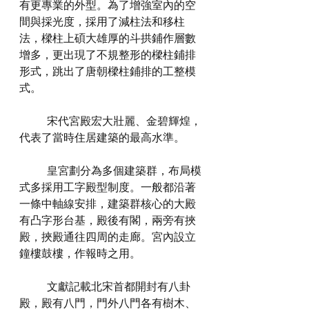
有更專業的外型。為了增強室內的空
間與採光度，採用了減柱法和移柱
法，樑柱上碩大雄厚的斗拱鋪作層數
增多，更出現了不規整形的樑柱鋪排
形式，跳出了唐朝樑柱鋪排的工整模
式。
	宋代宮殿宏大壯麗、金碧輝煌，
代表了當時住居建築的最高水準。
	皇宮劃分為多個建築群，布局模
式多採用工字殿型制度。一般都沿著
一條中軸線安排，建築群核心的大殿
有凸字形台基，殿後有閣，兩旁有挾
殿，挾殿通往四周的走廊。宮內設立
鐘樓鼓樓，作報時之用。
	文獻記載北宋首都開封有八卦
殿，殿有八門，門外八門各有樹木、