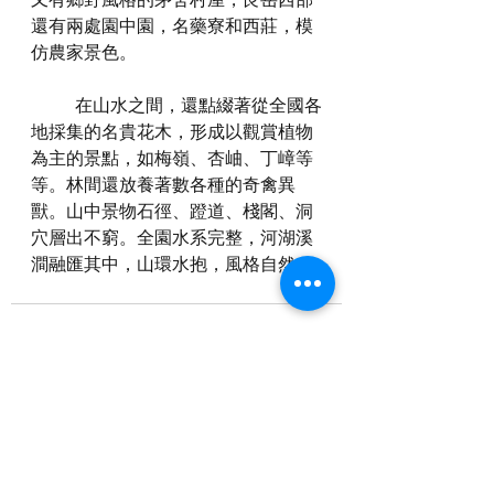
還有兩處園中園，名藥寮和西莊，模
仿農家景色。
	在山水之間，還點綴著從全國各
地採集的名貴花木，形成以觀賞植物
為主的景點，如梅嶺、杏岫、丁嶂等
等。林間還放養著數各種的奇禽異
獸。山中景物石徑、蹬道、棧閣、洞
穴層出不窮。全園水系完整，河湖溪
澗融匯其中，山環水抱，風格自然。
See All
Recent Posts