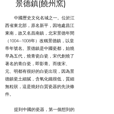
景德鎮(饒州窯)
中國歷史文化名城之一。位於江
西省東北部，原名新平，因地處昌江
東南，故又名昌南鎮，北宋景德年間
（1004--1008年）改稱景德鎮，以皇
帝年號名。景德鎮是中國瓷都，始燒
早為五代，燒青瓷白瓷，宋代創燒了
著名的青白瓷，即影青。而後宋、
元、明都有很好的白瓷出現，因為景
德鎮瓷土細膩，含氧化鐵很低，質細
無粒狀，這是燒好白質瓷器的先決條
件。
提到中國的瓷器，第一個想到的