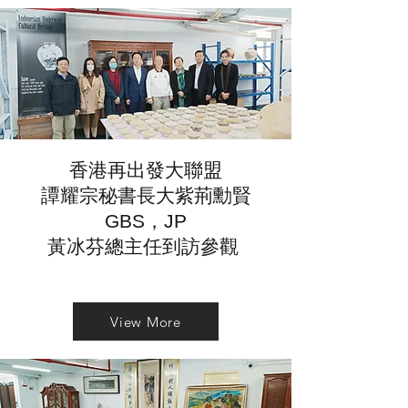
香港再出發大聯盟
譚耀宗秘書長大紫荊勳賢
GBS，JP
黃冰芬總主任到訪參觀
View More