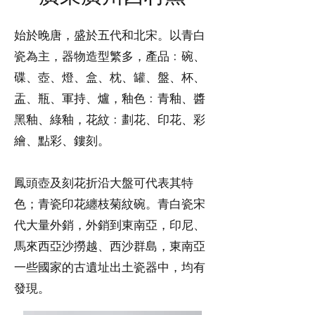
始於晚唐，盛於五代和北宋。以青白
瓷為主，器物造型繁多，產品﹕碗、
碟、壺、燈、盒、枕、罐、盤、杯、
盂、瓶、軍持、爐，釉色﹕青釉、醬
黑釉、綠釉，花紋﹕劃花、印花、彩
繪、點彩、鏤刻。
鳳頭壺及刻花折沿大盤可代表其特
色；青瓷印花纏枝菊紋碗。青白瓷宋
代大量外銷，外銷到東南亞，印尼、
馬來西亞沙撈越、西沙群島，東南亞
一些國家的古遺址出土瓷器中，均有
發現。