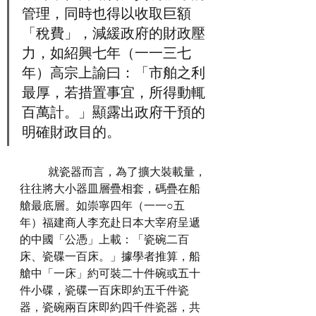
管理，同時也得以收取巨額
「稅費」，減緩政府的財政壓
力，如紹興七年（一一三七
年）高宗上諭曰：「市舶之利
最厚，若措置事宜，所得動輒
百萬計。」顯露出政府干預的
明確財政目的。
	就瓷器而言，為了擴大裝載量，
往往將大小器皿層疊相套，碼疊在船
艙最底層。如崇寧四年（一一○五
年）福建商人李充赴日本大宰府呈遞
的中國「公憑」上載：「瓷碗二百
床、瓷碟一百床。」據學者推算，船
艙中「一床」約可裝二十件碗或五十
件小碟，瓷碟一百床即約五千件瓷
器，瓷碗兩百床即約四千件瓷器，共