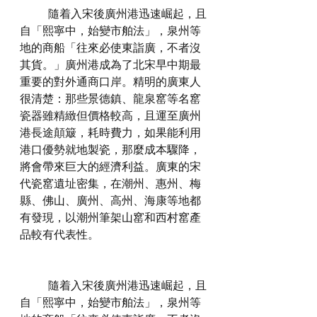
	隨着入宋後廣州港迅速崛起，且
自「熙寧中，始變市舶法」，泉州等
地的商船「往來必使東詣廣，不者沒
其貨。」廣州港成為了北宋早中期最
重要的對外通商口岸。精明的廣東人
很清楚：那些景德鎮、龍泉窰等名窰
瓷器雖精緻但價格較高，且運至廣州
港長途顛簸，耗時費力，如果能利用
港口優勢就地製瓷，那麼成本驟降，
將會帶來巨大的經濟利益。廣東的宋
代瓷窰遺址密集，在潮州、惠州、梅
縣、佛山、廣州、高州、海康等地都
有發現，以潮州筆架山窰和西村窰產
品較有代表性。
	隨着入宋後廣州港迅速崛起，且
自「熙寧中，始變市舶法」，泉州等