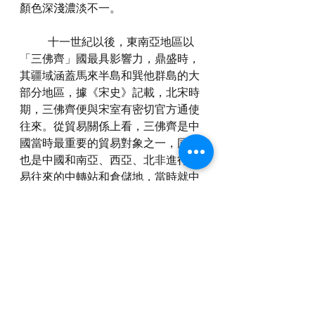
顏色深淺濃淡不一。
	十一世紀以後，東南亞地區以
「三佛齊」國最具影響力，鼎盛時，
其疆域涵蓋馬來半島和巽他群島的大
部分地區，據《宋史》記載，北宋時
期，三佛齊便與宋室有密切官方通使
往來。從貿易關係上看，三佛齊是中
國當時最重要的貿易對象之一，同時
也是中國和南亞、西亞、北非進行貿
易往來的中轉站和倉儲地，當時就中
國船舶的航海能力和遠洋成本看，直
接航至紅海灣、非洲東岸進行貿易並
不划算，而這些地區駛出的商船則統
一聚集在三佛齊，尤其是其中心地蘇
門答臘島上，各自把當地的特產帶來
賣出，再載上本國市場青睞的異國貨
品回國，往返皆滿利而歸。陶瓷，作
為最受外國市場歡迎的中國產品之