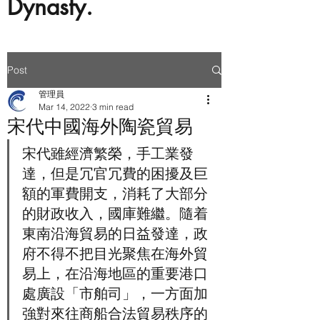
Dynasty.
Post
管理員
Mar 14, 2022
3 min read
宋代中國海外陶瓷貿易
宋代雖經濟繁榮，手工業發
達，但是冗官冗費的困擾及巨
額的軍費開支，消耗了大部分
的財政收入，國庫難繼。隨着
東南沿海貿易的日益發達，政
府不得不把目光聚焦在海外貿
易上，在沿海地區的重要港口
處廣設「市舶司」，一方面加
強對來往商船合法貿易秩序的