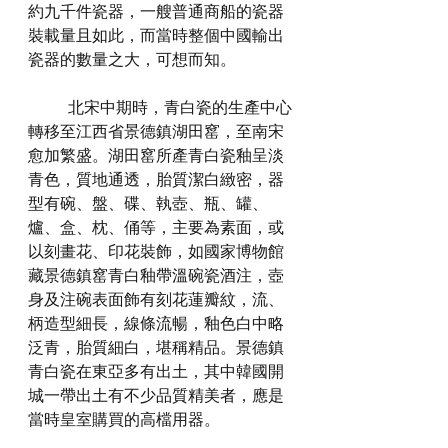
約九千件瓷器，一艘普通商船的瓷器
裝載量且如此，而當時整個中國輸出
瓷器的數量之大，可想而知。
	北宋中期時，青白瓷的生產中心
轉移至江西省景德鎮湖田窰，至南宋
愈加繁盛。湖田窰所產青白瓷釉呈淡
青色，質地通透，胎質潔白緻密，器
型有碗、盤、碟、執壺、瓶、罐、
爐、盒、枕、俑等，主要為素面，或
以刻畫花、印花裝飾，如國家博物館
藏景德鎮窰青白釉帶溫碗瓷酒注，壺
身及注碗表面飾有刻花蓮瓣紋，流、
柄造型細長，線條流暢，釉色白中略
泛青，胎質細白，堪稱精品。景德鎮
青白瓷在東亞多有出土，其中韓國開
城一帶出土有不少品質精美者，應是
當時皇室購買的高檔用器。