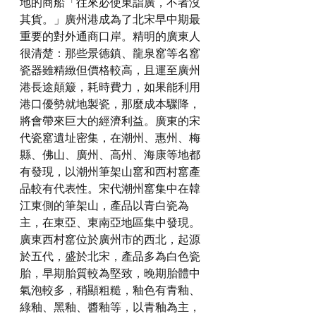
地的商船「往來必使東詣廣，不者沒
其貨。」廣州港成為了北宋早中期最
重要的對外通商口岸。精明的廣東人
很清楚：那些景德鎮、龍泉窰等名窰
瓷器雖精緻但價格較高，且運至廣州
港長途顛簸，耗時費力，如果能利用
港口優勢就地製瓷，那麼成本驟降，
將會帶來巨大的經濟利益。廣東的宋
代瓷窰遺址密集，在潮州、惠州、梅
縣、佛山、廣州、高州、海康等地都
有發現，以潮州筆架山窰和西村窰產
品較有代表性。宋代潮州窰集中在韓
江東側的筆架山，產品以青白瓷為
主，在東亞、東南亞地區集中發現。
廣東西村窰位於廣州市的西北，起源
於五代，盛於北宋，產品多為白色瓷
胎，早期胎質較為堅致，晚期胎體中
氣泡較多，稍顯粗糙，釉色有青釉、
綠釉、黑釉、醬釉等，以青釉為主，